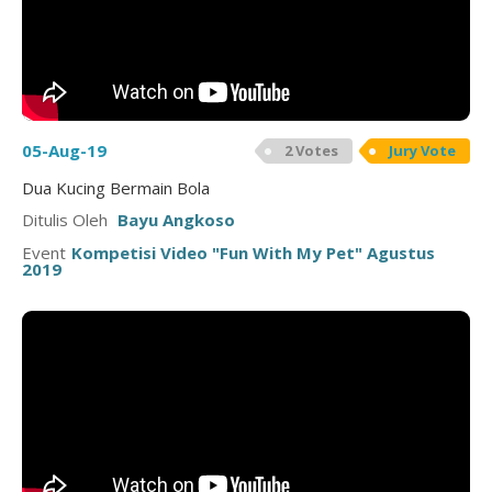
05-Aug-19
2 Votes
Jury Vote
Dua Kucing Bermain Bola
Ditulis Oleh
Bayu Angkoso
Event
Kompetisi Video "Fun With My Pet" Agustus
2019