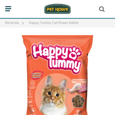
Beranda
Happy Tummy Cat Flower Kibble
BIRD
CAT
MAKANAN KUCING
FISH
REPTILE
DOG