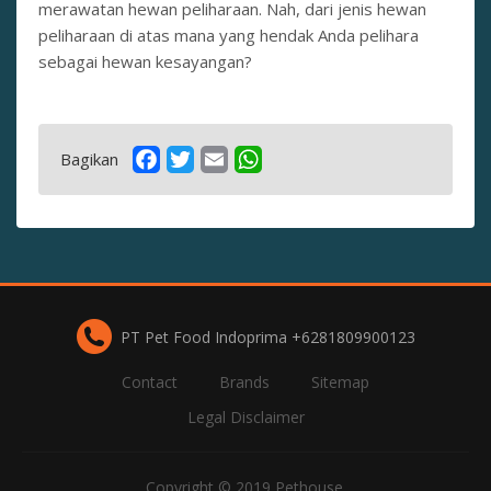
merawatan hewan peliharaan. Nah, dari jenis hewan
peliharaan di atas mana yang hendak Anda pelihara
sebagai hewan kesayangan?
Bagikan
PT Pet Food Indoprima +6281809900123
Contact
Brands
Sitemap
Legal Disclaimer
Copyright © 2019 Pethouse.